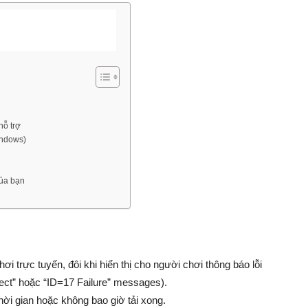
hỗ trợ
indows)
của bạn
i trực tuyến, đôi khi hiển thị cho người chơi thông báo lỗi
ect” hoặc “ID=17 Failure” messages).
hời gian hoặc không bao giờ tải xong.