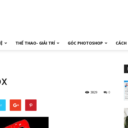
Ệ
THỂ THAO- GIẢI TRÍ
GÓC PHOTOSHOP
CÁCH 
ox
3829
0
er