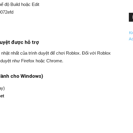
hế độ Build hoặc Edit
0072efd
K
A
uyệt được hỗ trợ
hật nhất của trình duyệt để chơi Roblox. Đối với Roblox
 duyệt như Firefox hoặc Chrome.
 dành cho Windows)
ày)
et