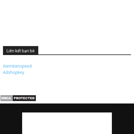
Liên kết bạn bè
Kiemtienspeed
Adshopkey