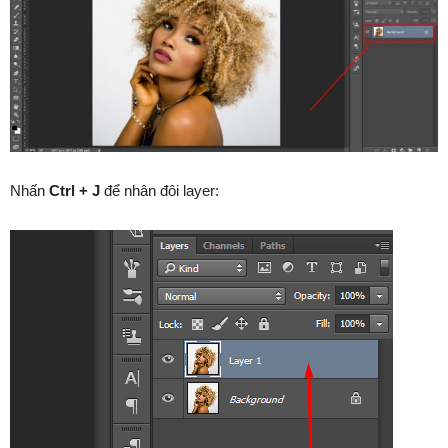
Nhấn
Ctrl + J
để nhân đôi layer: