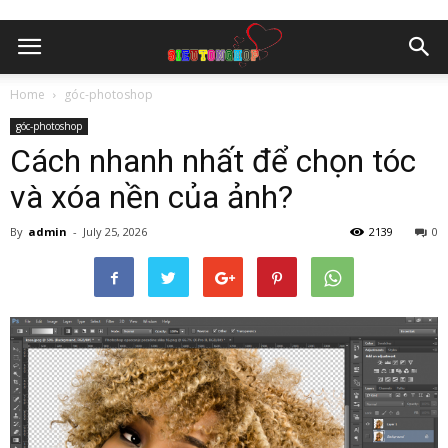
Home
góc-photoshop
góc-photoshop
Cách nhanh nhất để chọn tóc
và xóa nền của ảnh?
By
admin
-
July 25, 2026
2139
0