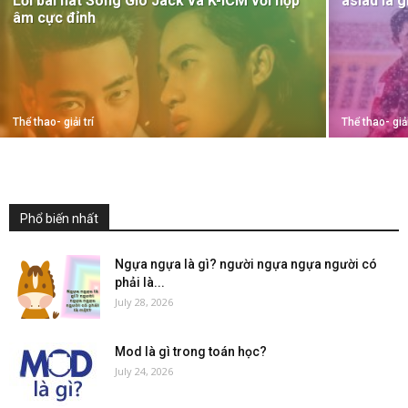
Lời bài hát Sóng Gió Jack và K-iCM với hợp
asiad là g
âm cực đỉnh
Thể thao- giải trí
Thể thao- giải
Phổ biến nhất
Ngựa ngựa là gì? người ngựa ngựa người có
phải là...
July 28, 2026
Mod là gì trong toán học?
July 24, 2026