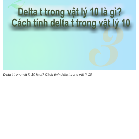
Delta t trong vật lý 10 là gì? Cách tính delta t trong vật lý 10