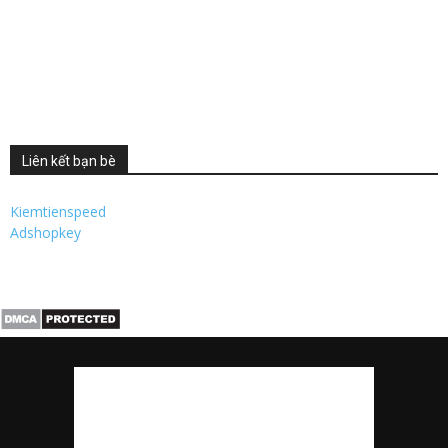
Liên kết bạn bè
Kiemtienspeed
Adshopkey