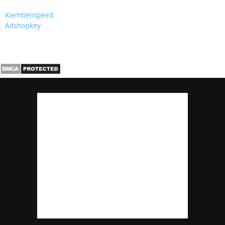
Kiemtienspeed
Adshopkey