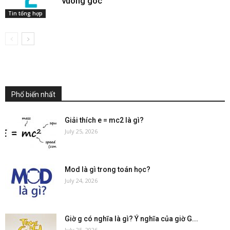
vuông góc
Tin tổng hợp
Phổ biến nhất
Giải thích e = mc2 là gì?
July 25, 2026
Mod là gì trong toán học?
July 24, 2026
Giờ g có nghĩa là gì? Ý nghĩa của giờ G...
July 25, 2026