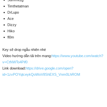
Timthetatman​
DrLupo​
Ace​
Dizzy​
Hiko​
fl0m
Key sẽ drop ngẫu nhiên nhé
Video hướng dẫn tải trên mạng:
https://www.youtube.com/watch?
v=CtNWTo4Pif0
Link download:
https://drive.google.com/open?
id=1zvPOYqtceykQoWoV8ShEXS_Vnm0LhROM