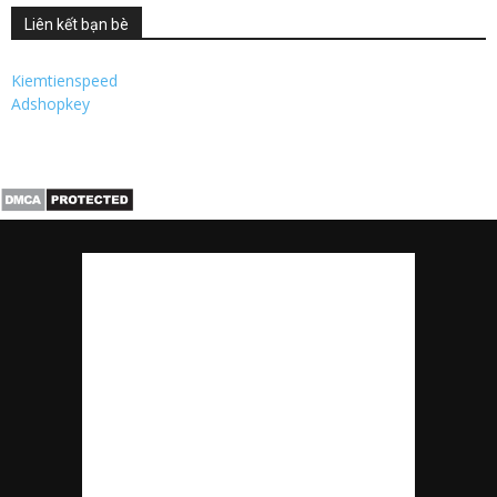
Liên kết bạn bè
Kiemtienspeed
Adshopkey