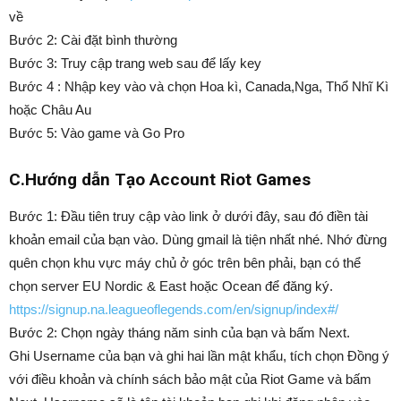
về
Bước 2: Cài đặt bình thường
Bước 3: Truy cập trang web sau để lấy key
Bước 4 : Nhập key vào và chọn Hoa kì, Canada,Nga, Thổ Nhĩ Kì
hoặc Châu Au
Bước 5: Vào game và Go Pro
C.Hướng dẫn Tạo Account Riot Games
Bước 1: Đầu tiên truy cập vào link ở dưới đây, sau đó điền tài
khoản email của bạn vào. Dùng gmail là tiện nhất nhé. Nhớ đừng
quên chọn khu vực máy chủ ở góc trên bên phải, bạn có thể
chọn server EU Nordic & East hoặc Ocean để đăng ký.
https://signup.na.leagueoflegends.com/en/signup/index#/
Bước 2: Chọn ngày tháng năm sinh của bạn và bấm Next.
Ghi Username của bạn và ghi hai lần mật khẩu, tích chọn Đồng ý
với điều khoản và chính sách bảo mật của Riot Game và bấm