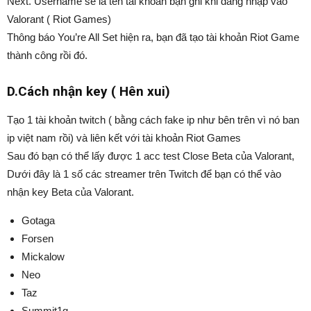
Next. Username sẽ là tên tài khoản bạn ghi khi đăng nhập vào
Valorant ( Riot Games)
Thông báo You’re All Set hiện ra, bạn đã tạo tài khoản Riot Game
thành công rồi đó.
D.Cách nhận key ( Hên xui)
Tạo 1 tài khoản twitch ( bằng cách fake ip như bên trên vì nó ban
ip việt nam rồi) và liên kết với tài khoản Riot Games
Sau đó bạn có thể lấy được 1 acc test Close Beta của Valorant,
Dưới đây là 1 số các streamer trên Twitch để bạn có thể vào
nhận key Beta của Valorant.
Gotaga​
Forsen​
Mickalow​
Neo​
Taz​
Summit1g​