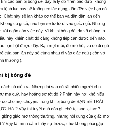
khi các bạn bị bóng đè, đây là lý do “trên bảo dưới không
 ra lệnh lúc này sẽ không có tác dụng, dân đến việc bạn có
 Chất này sẽ lan khắp cơ thể bạn và dần dần lan đến
? Không có gì cả, não bạn sẽ từ từ đi vào giấc ngủ. Nhưng
ười ngăn cản việc này. Vì khi bị bóng đè, đa số chúng ta
. Điều này khiến chất đó càng không tiếp cận được đến não,
ào bạn bật được dậy. Bạn mệt mỏi, đổ mồ hôi, và cố đi ngủ
hể của bạn lần này sẽ cùng nhau đi vào giấc ngủ ( còn với
ình thường ).
hi bị bóng đè
 cách nó diễn ra. Nhưng tại sao có rất nhiều người cho
hư ma quỷ, hay hoảng sợ tốt độ ? Phần này hơi khó hiểu
lý do cho mọi chuyện: trong khi bị bóng đè BẠN SẼ TRẢI
? Vậy thì tuyệt quá còn gì, chứ tại sao lại sợ ?
hì giống giấc mơ thông thường, nhưng nội dung của giấc mơ
hat ? Vậy là mình cảm thấy sợ trước, chứ không phải gặp