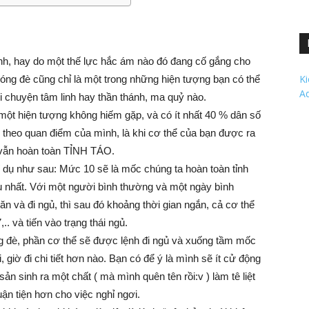
nh, hay do một thế lực hắc ám nào đó đang cố gắng cho
K
ng đè cũng chỉ là một trong những hiện tượng bạn có thể
A
i chuyện tâm linh hay thần thánh, ma quỷ nào.
một hiện tượng không hiếm gặp, và có ít nhất 40 % dân số
è, theo quan điểm của mình, là khi cơ thể của bạn được ra
ì vẫn hoàn toàn TỈNH TÁO.
í dụ như sau: Mức 10 sẽ là mốc chúng ta hoàn toàn tỉnh
u nhất. Với một người bình thường và một ngày bình
ăn và đi ngủ, thì sau đó khoảng thời gian ngắn, cả cơ thể
. và tiến vào trạng thái ngủ.
g đè, phần cơ thể sẽ được lệnh đi ngủ và xuống tầm mốc
 giờ đi chi tiết hơn nào. Bạn có để ý là mình sẽ ít cử động
sản sinh ra một chất ( mà mình quên tên rồi
:v
) làm tê liệt
uận tiện hơn cho việc nghỉ ngơi.