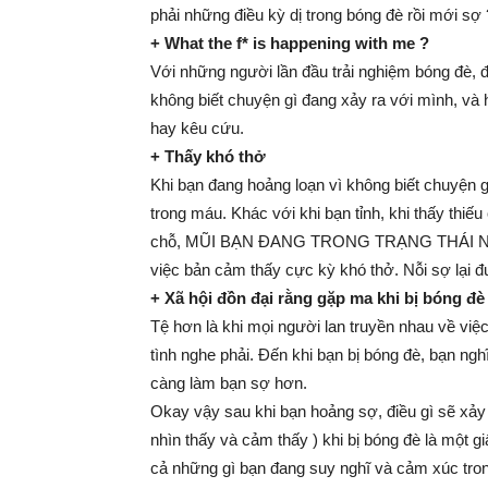
phải những điều kỳ dị trong bóng đè rồi mới sợ 
+ What the f* is happening with me ?
Với những người lần đầu trải nghiệm bóng đè, đâ
không biết chuyện gì đang xảy ra với mình, và
hay kêu cứu.
+ Thấy khó thở
Khi bạn đang hoảng loạn vì không biết chuyện gì
trong máu. Khác với khi bạn tỉnh, khi thấy thiế
chỗ, MŨI BẠN ĐANG TRONG TRẠNG THÁI NGỦ ch
việc bản cảm thấy cực kỳ khó thở. Nỗi sợ lại 
+ Xã hội đồn đại rằng gặp ma khi bị bóng đè
Tệ hơn là khi mọi người lan truyền nhau về việ
tình nghe phải. Đến khi bạn bị bóng đè, bạn ngh
càng làm bạn sợ hơn.
Okay vậy sau khi bạn hoảng sợ, điều gì sẽ xảy
nhìn thấy và cảm thấy ) khi bị bóng đè là một g
cả những gì bạn đang suy nghĩ và cảm xúc tron