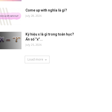
Come up with nghĩa là gì?
July 28, 2026
Ký hiệu x là gì trong toán học?
Ẩn số “x”...
July 25, 2026
Load more