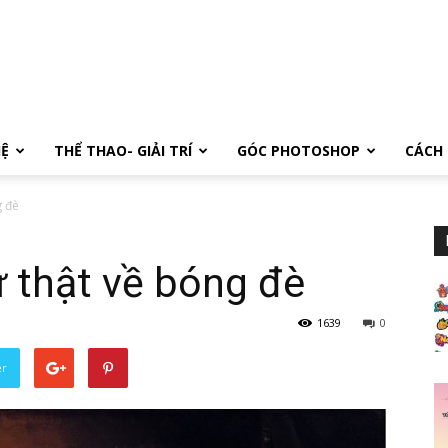
Ệ
THỂ THAO- GIẢI TRÍ
GÓC PHOTOSHOP
CÁCH 
g đè
ự thật về bóng đè
1639
0
er