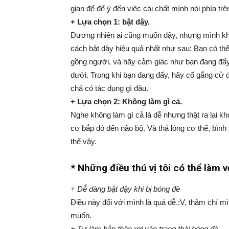
gian để để ý đến việc cái chất mình nói phía tr
+ Lựa chọn 1: bật dậy.
Đương nhiên ai cũng muốn dậy, nhưng mình khẳ
cách bật dậy hiệu quả nhất như sau: Bạn có thể
gồng người, và hãy cảm giác như bạn đang đẩy
dưới. Trong khi bạn đang đẩy, hãy cố gắng cử 
chả có tác dụng gì đâu.
+ Lựa chọn 2: Không làm gì cả.
Nghe không làm gì cả là dễ nhưng thật ra lại kh
cơ bắp đó đến não bộ. Và thả lỏng cơ thể, bình 
thể vậy.
* Những điều thú vị tôi có thể làm 
+ Dễ dàng bật dậy khi bị bóng đè
Điều này đối với mình là quá dễ.
:V
, thậm chí mìn
muốn.
+ Tự làm bản thân rơi vào trạng thái bóng đè.