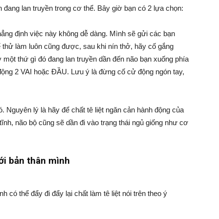
ên đang lan truyền trong cơ thể. Bây giờ bạn có 2 lựa chọn:
ng định việc này không dễ dàng. Mình sẽ gửi các bạn
 thử làm luôn cũng được, sau khi nín thở, hãy cố gắng
 một thứ gì đó đang lan truyền dần đến não bạn xuống phía
động 2 VAI hoặc ĐẦU. Lưu ý là đừng cố cử động ngón tay,
ó. Nguyên lý là hãy để chất tê liệt ngăn cản hành động của
tĩnh, não bộ cũng sẽ dần đi vào trạng thái ngủ giống như cơ
với bản thân mình
h có thể đẩy đi đẩy lại chất làm tê liệt nói trên theo ý