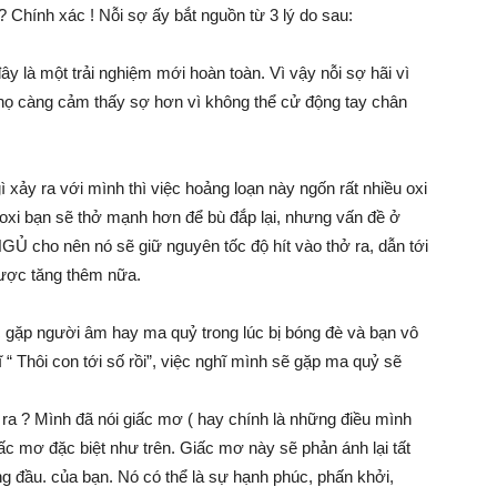
? Chính xác ! Nỗi sợ ấy bắt nguồn từ 3 lý do sau:
y là một trải nghiệm mới hoàn toàn. Vì vậy nỗi sợ hãi vì
 họ càng cảm thấy sợ hơn vì không thể cử động tay chân
 xảy ra với mình thì việc hoảng loạn này ngốn rất nhiều oxi
u oxi bạn sẽ thở mạnh hơn để bù đắp lại, nhưng vấn đề ở
o nên nó sẽ giữ nguyên tốc độ hít vào thở ra, dẫn tới
được tăng thêm nữa.
c gặp người âm hay ma quỷ trong lúc bị bóng đè và bạn vô
ĩ “ Thôi con tới số rồi”, việc nghĩ mình sẽ gặp ma quỷ sẽ
 ra ? Mình đã nói giấc mơ ( hay chính là những điều mình
iấc mơ đặc biệt như trên. Giấc mơ này sẽ phản ánh lại tất
g đầu. của bạn. Nó có thể là sự hạnh phúc, phấn khởi,