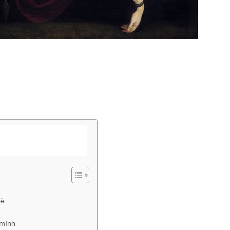
đè
 mình