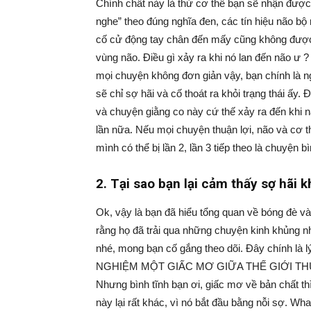
Chính chất này là thứ cơ thể bạn sẽ nhận được 
nghe” theo đúng nghĩa đen, các tín hiệu não bộ
cố cử động tay chân đến mấy cũng không được.
vùng não. Điều gì xảy ra khi nó lan đến não ư 
mọi chuyện không đơn giản vậy, bạn chính là ng
sẽ chỉ sợ hãi và cố thoát ra khỏi trạng thái ấy
và chuyện giằng co này cứ thế xảy ra đến khi n
lần nữa. Nếu mọi chuyện thuận lợi, não và cơ t
mình có thể bị lần 2, lần 3 tiếp theo là chuyện b
2. Tại sao bạn lại cảm thấy sợ hãi k
Ok, vậy là bạn đã hiểu tổng quan về bóng đè và
rằng họ đã trải qua những chuyện kinh khủng n
nhé, mong bạn cố gắng theo dõi. Đây chính là 
NGHIỆM MỘT GIẤC MƠ GIỮA THẾ GIỚI THỰC. Hở 
Nhưng bình tĩnh bạn ơi, giấc mơ về bản chất t
này lại rất khác, vì nó bắt đầu bằng nỗi sợ. W