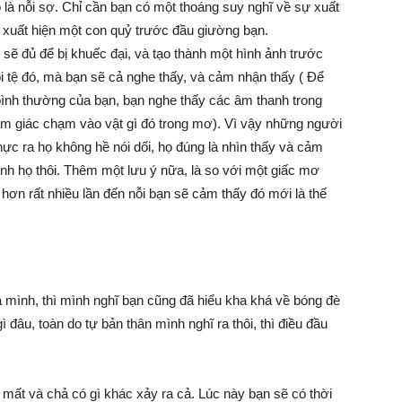
 là nỗi sợ. Chỉ cần bạn có một thoáng suy nghĩ về sự xuất
o xuất hiện một con quỷ trước đầu giường bạn.
sẽ đủ để bị khuếc đại, và tạo thành một hình ảnh trước
i tệ đó, mà bạn sẽ cả nghe thấy, và cảm nhận thấy ( Để
bình thường của bạn, bạn nghe thấy các âm thanh trong
ảm giác chạm vào vật gì đó trong mơ). Vì vậy những người
hực ra họ không hề nói dối, họ đúng là nhìn thấy và cảm
hính họ thôi. Thêm một lưu ý nữa, là so với một giấc mơ
 hơn rất nhiều lần đến nỗi bạn sẽ cảm thấy đó mới là thế
 mình, thì mình nghĩ bạn cũng đã hiểu kha khá về bóng đè
gì đâu, toàn do tự bản thân mình nghĩ ra thôi, thì điều đầu
n mất và chả có gì khác xảy ra cả. Lúc này bạn sẽ có thời