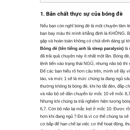
1. Bản chất thực sự của bóng đè
Nếu bạn còn nghĩ bóng đè là một chuyện tâm li
bạn bay màu thì mình khẳng định là KHÔNG. Bó
gặp và hoàn toàn không có chút dính dáng gì tớ
Bóng đè (tên tiếng anh là sleep paralysis)
là 
đã trải quả chuyện này ít nhất một lần. Bóng đ
lệnh tiến vào trạng thái NGỦ, nhưng não bộ th
Để các bạn hiểu rõ hơn câu trên, mình sẽ lấy v
táo, và mức 1 sẽ là mức chúng ta đang ngủ sâ
thường không bị bóng đè, khi họ tắt đèn, đắp ch
và não bộ sẽ dần chuyển từ mốc 10 về mốc 8,7,.
Nhưng khi chúng ta trải nghiệm hiện tượng bón
6,7. Còn bộ não lại mắc kẹt ở mốc 10. Được rồi,
hơn khi đang ngủ ? Đó là vì cơ thể chúng ta sẽ 
cơ bắp để hạn chế lại việc cơ thể hoạt động, th