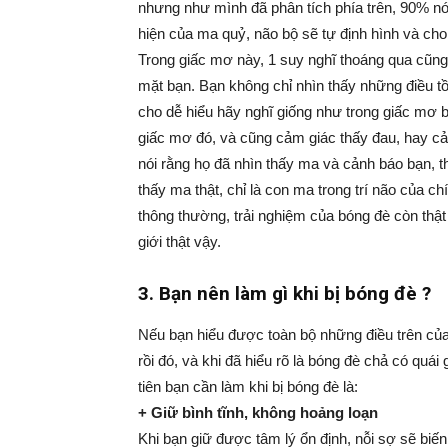
nhưng như mình đã phân tích phía trên, 90% nó
hiện của ma quỷ, não bộ sẽ tự định hình và ch
Trong giấc mơ này, 1 suy nghĩ thoáng qua cũng 
mặt bạn. Bạn không chỉ nhìn thấy những điều tồ
cho dễ hiểu hãy nghĩ giống như trong giấc mơ 
giấc mơ đó, và cũng cảm giác thấy đau, hay c
nói rằng họ đã nhìn thấy ma và cảnh báo bạn, t
thấy ma thật, chỉ là con ma trong trí não của c
thông thường, trải nghiệm của bóng đè còn thật
giới thật vậy.
3. Bạn nên làm gì khi bị bóng đè ?
Nếu bạn hiểu được toàn bộ những điều trên của
rồi đó, và khi đã hiểu rõ là bóng đè chả có quái 
tiên bạn cần làm khi bị bóng đè là:
+ Giữ bình tĩnh, không hoảng loạn
Khi bạn giữ được tâm lý ổn định, nỗi sợ sẽ biế