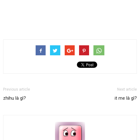
Previous article
Next article
zhihu là gì?
it me là gì?