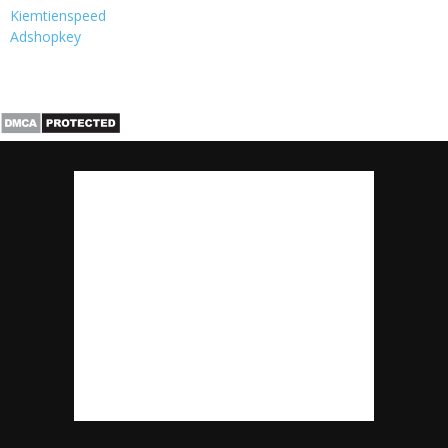
Kiemtienspeed
Adshopkey