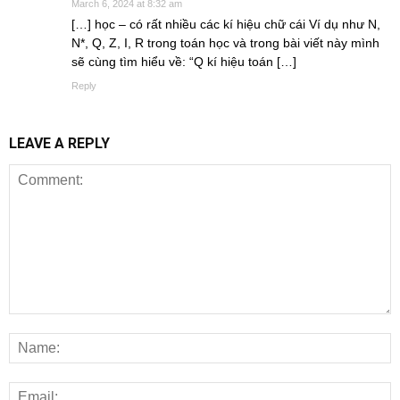
March 6, 2024 at 8:32 am
[…] học – có rất nhiều các kí hiệu chữ cái Ví dụ như N,
N*, Q, Z, I, R trong toán học và trong bài viết này mình
sẽ cùng tìm hiểu về: “Q kí hiệu toán […]
Reply
LEAVE A REPLY