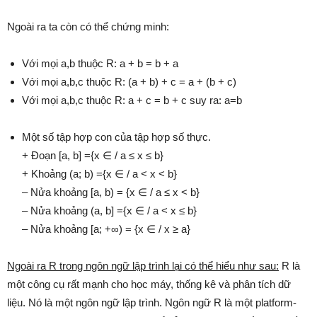
Ngoài ra ta còn có thể chứng minh:
Với mọi a,b thuộc R: a + b = b + a
Với mọi a,b,c thuộc R: (a + b) + c = a + (b + c)
Với mọi a,b,c thuộc R: a + c = b + c suy ra: a=b
Một số tập hợp con của tập hợp số thực.
+ Đoạn [a, b] ={x ∈ / a ≤ x ≤ b}
+ Khoảng (a; b) ={x ∈ / a < x < b}
– Nửa khoảng [a, b) = {x ∈ / a ≤ x < b}
– Nửa khoảng (a, b] ={x ∈ / a < x ≤ b}
– Nửa khoảng [a; +∞) = {x ∈ / x ≥ a}
Ngoài ra R trong ngôn ngữ lập trình lại có thể hiểu như sau:
R là
một công cụ rất mạnh cho học máy, thống kê và phân tích dữ
liệu. Nó là một ngôn ngữ lập trình. Ngôn ngữ R là một platform-