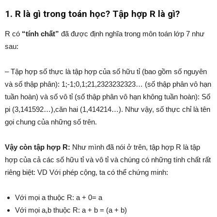
1. R là gì trong toán học? Tập hợp R là gì?
R có
“tính chất”
đã được định nghĩa trong môn toán lớp 7 như
sau:
– Tập hợp số thực là tập hợp của số hữu tỉ (bao gồm số nguyên
và số thập phân): 1;-1;0,1;21,2323232323… (số thập phân vô hạn
tuần hoàn) và số vô tỉ (số thập phân vô hạn không tuần hoàn): Số
pi (3,141592…),căn hai (1,414214…). Như vậy, số thực chỉ là tên
gọi chung của những số trên.
Vậy còn tập hợp R:
Như mình đã nói ở trên, tập hợp R là tập
hợp của cả các số hữu tỉ và vô tỉ và chúng có những tính chất rất
riêng biệt: VD Với phép cộng, ta có thể chứng minh:
Với mọi a thuộc R: a + 0= a
Với mọi a,b thuộc R: a + b = (a + b)