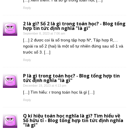
[…] Xem thêm: r là số gì trong toán học […]
Reply
2 là gì? Số 2 là gì trong toán học? - Blog tổng
hợp tin tức định nghĩa "là gì"
September 8, 2023 at 7:06 am
[…] 2 được coi là số trong tập hợp N*, Tập hợp R,…
ngoài ra số 2 (hai) là một số tự nhiên đứng sau số 1 và
trước số 3. […]
Reply
P là gì trong toán học? - Blog tổng hợp tin
tức định nghĩa "là gì"
December 19, 2023 at 4:13 pm
[…] Tìm hiểu: r trong toán học là gì […]
Reply
Q kí hiệu toán học nghĩa là gì? Tìm hiểu về
Số hữu tỉ - Blog tổng hợp tin tức định nghĩa
"là gì"