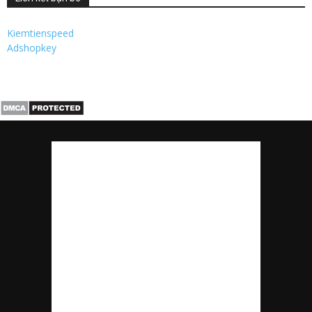
Kiemtienspeed
Adshopkey