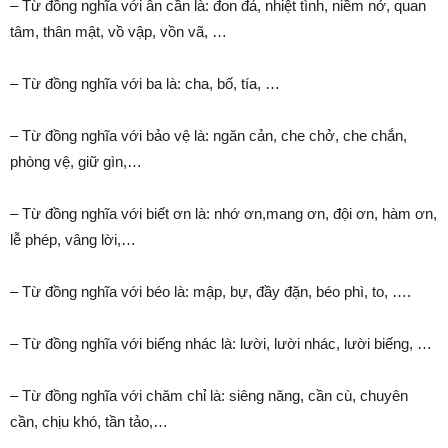
– Từ đồng nghĩa với ân cần là: đon đả, nhiệt tình, niềm nở, quan
tâm, thân mật, vồ vập, vồn vã, …
– Từ đồng nghĩa với ba là: cha, bố, tía, …
– Từ đồng nghĩa với bảo vệ là: ngăn cản, che chở, che chắn,
phòng vệ, giữ gìn,…
– Từ đồng nghĩa với biết ơn là: nhớ ơn,mang ơn, đội ơn, hàm ơn,
lễ phép, vâng lời,…
– Từ đồng nghĩa với béo là: mập, bự, đầy đặn, béo phì, to, ….
– Từ đồng nghĩa với biếng nhác là: lười, lười nhác, lười biếng, …
– Từ đồng nghĩa với chăm chỉ là: siêng năng, cần cù, chuyên
cần, chịu khó, tần tảo,…