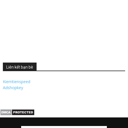
Liên kết bạn bè
Kiemtienspeed
Adshopkey