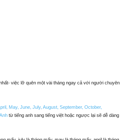
nhất- việc lỡ quên một vài tháng ngay cả với người chuyên
pril, May, June, July, August, September, October,
 Anh
từ tiếng anh sang tiếng việt hoặc ngược lại sẽ dễ dàng
ng mấy, july là tháng mấy, may là tháng mấy, april là tháng