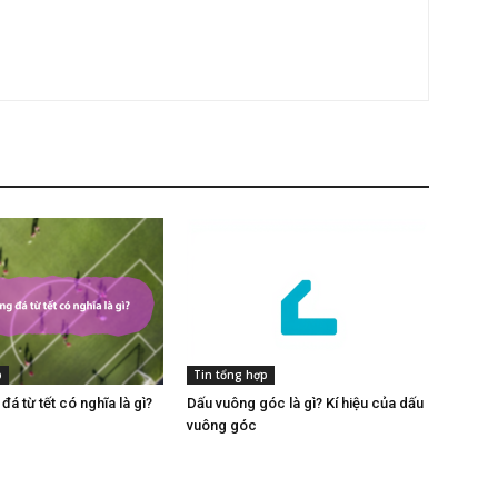
p
Tin tổng hợp
á từ tết có nghĩa là gì​?
Dấu vuông góc​ là gì? Kí hiệu của dấu
vuông góc