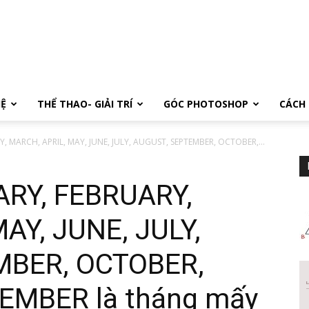
Ệ
THỂ THAO- GIẢI TRÍ
GÓC PHOTOSHOP
CÁCH 
, MARCH, APRIL, MAY, JUNE, JULY, AUGUST, SEPTEMBER, OCTOBER,...
ARY, FEBRUARY,
AY, JUNE, JULY,
MBER, OCTOBER,
MBER là tháng mấy