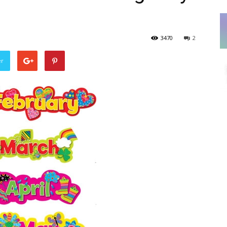
3470
2
er