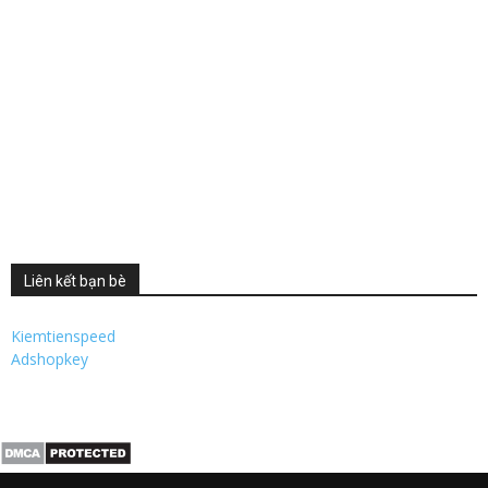
Liên kết bạn bè
Kiemtienspeed
Adshopkey