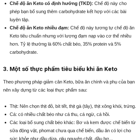
Chế độ ăn Keto có định hướng (TKD):
Chế độ này cho
phép bạn bổ sung thêm carbohydrate kết hợp với các bài
luyện tập.
Chế độ ăn Keto nhiều đạm:
Chế độ này tương tự chế độ ăn
Keto tiêu chuẩn nhưng với lượng đạm nạp vào cơ thể nhiều
hơn. Tỷ lệ thường là 60% chất béo, 35% protein và 5%
carbohydrate.
3. Một số thực phẩm tiêu biểu khi ăn Keto
Theo phương pháp giảm cân Keto, bữa ăn chính và phụ của bạn
nên xây dựng từ các loại thực phẩm sau:
Thịt: Nên chọn thịt đỏ, bít tết, thịt gà (tây), thịt xông khói, trứng.
Cá: có nhiều chất béo như cá thu, cá ngừ, cá hồi.
Các loại bổ sung chất béo khác: Bơ và kem được chế biến từ
sữa động vật, phomat chưa qua chế biến, dầu ăn có lợi cho
sức khỏe như dầu dừa, oliu nguyên chất, dầu bơ,..