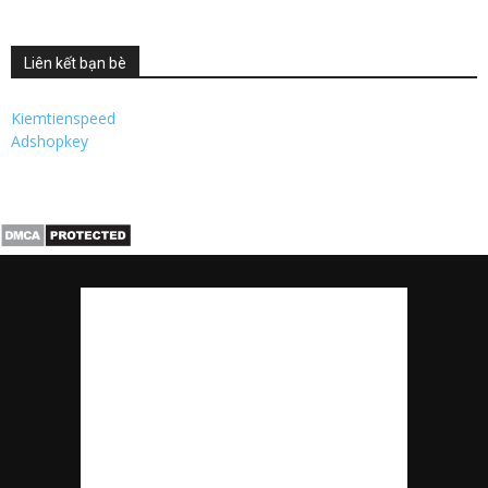
Liên kết bạn bè
Kiemtienspeed
Adshopkey