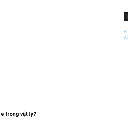
K
A
 e trong vật lý?