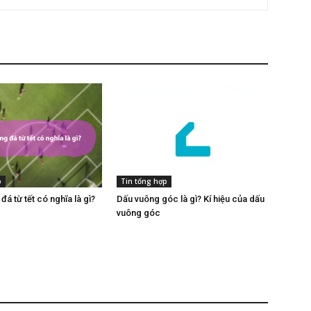
p
Tin tổng hợp
á từ tết có nghĩa là gì​?
Dấu vuông góc​ là gì? Kí hiệu của dấu
vuông góc