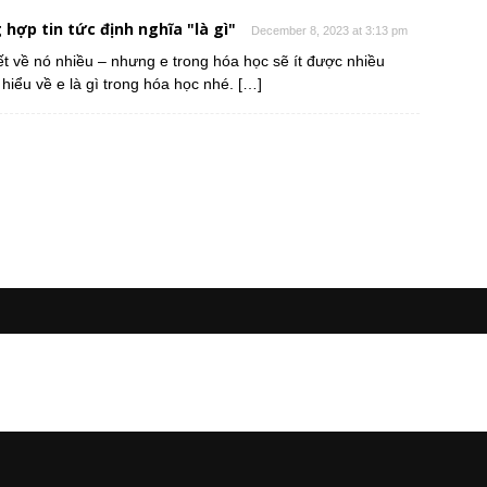
 hợp tin tức định nghĩa "là gì"
December 8, 2023 at 3:13 pm
biết về nó nhiều – nhưng e trong hóa học sẽ ít được nhiều
hiểu về e là gì trong hóa học nhé. […]