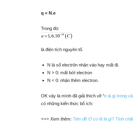
q = N.e
Trong đó:
là điện tích nguyên tố.
N là số electrôn nhận vào hay mất đi.
N > 0: mất bớt electron
N < 0: nhận thêm electron.
OK vậy là mình đã giải thích về “
e là gì trong vật
có những kiến thức bổ ích:
>>> Xem thêm:
Tiên đề Ơ cơ lít là gì? Tính ch