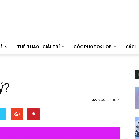
Ệ
THỂ THAO- GIẢI TRÍ
GÓC PHOTOSHOP
CÁCH 
ý?
3584
1
er