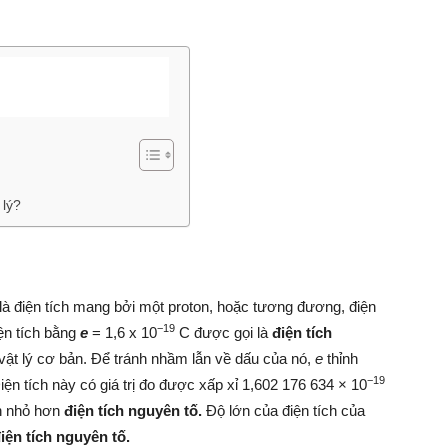
 lý?
(q) là điện tích mang bởi một proton, hoặc tương đương, điện
−19
iện tích bằng
e
= 1,6 x 10
C được gọi là
điện tích
 vật lý cơ bản. Để tránh nhầm lẫn về dấu của nó,
e
thỉnh
−19
Điện tích này có giá trị đo được xấp xỉ 1,602 176 634 × 10
ch nhỏ hơn
điện tích nguyên tố.
Độ lớn của điện tích của
iện tích nguyên tố.