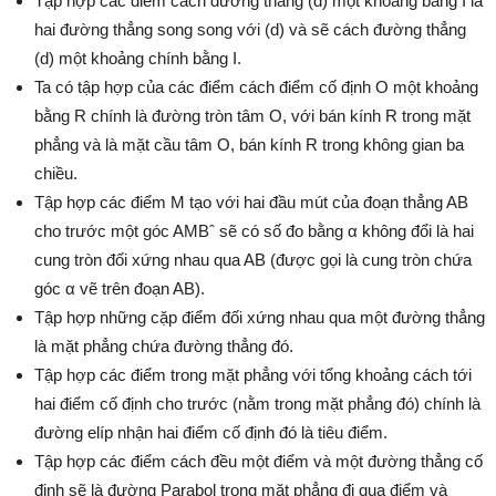
Tập hợp các điểm cách đường thẳng (d) một khoảng bằng I là
hai đường thẳng song song với (d) và sẽ cách đường thẳng
(d) một khoảng chính bằng I.
Ta có tập hợp của các điểm cách điểm cố định O một khoảng
bằng R chính là đường tròn tâm O, với bán kính R trong mặt
phẳng và là mặt cầu tâm O, bán kính R trong không gian ba
chiều.
Tập hợp các điểm M tạo với hai đầu mút của đoạn thẳng AB
cho trước một góc AMBˆ sẽ có số đo bằng α không đổi là hai
cung tròn đối xứng nhau qua AB (được gọi là cung tròn chứa
góc α vẽ trên đoạn AB).
Tập hợp những cặp điểm đối xứng nhau qua một đường thẳng
là mặt phẳng chứa đường thẳng đó.
Tập hợp các điểm trong mặt phẳng với tổng khoảng cách tới
hai điểm cố định cho trước (nằm trong mặt phẳng đó) chính là
đường elíp nhận hai điểm cố định đó là tiêu điểm.
Tập hợp các điểm cách đều một điểm và một đường thẳng cố
định sẽ là đường Parabol trong mặt phẳng đi qua điểm và