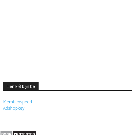
Liên kết bạn bè
Kiemtienspeed
Adshopkey