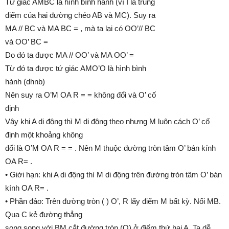
Tứ giác AMBC là hình bình hành (vì I là trung
điểm của hai đường chéo AB và MC). Suy ra
MA // BC và MA BC = , mà ta lại có OO’// BC
và OO’ BC =
Do đó ta được MA // OO’ và MA OO’ =
Từ đó ta được tứ giác AMO’O là hình bình
hành (dhnb)
Nên suy ra O’M OA R = = không đổi và O’ cố
định
Vậy khi A di động thì M di động theo nhưng M luôn cách O’ cố
định một khoảng không
đổi là O’M OA R = = . Nên M thuộc đường tròn tâm O’ bán kính
OA R= .
• Giới hạn: khi A di động thì M di động trên đường tròn tâm O’ bán
kính OA R= .
• Phần đảo: Trên đường tròn ( ) O’, R lấy điểm M bất kỳ. Nối MB.
Qua C kẻ đường thẳng
song song với BM cắt đường tròn (O) ở điểm thứ hai A. Ta dễ