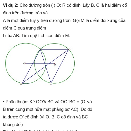
Ví dụ 2:
Cho đường tròn ( ) O; R cố định. Lấy B, C là hai điểm cố
định trên đường tròn và
A là một điểm tuỳ ý trên đường tròn. Gọi M là điểm đối xứng của
điểm C qua trung điểm
I của AB. Tìm quỹ tích các điểm M.
• Phần thuận: Kẻ OO’// BC và OO’ BC = (O’ và
B trên cùng một nửa mặt phẳng bờ AC). Do đó
ta được O’ cố định (vì O, B, C cố định và BC
không đổi)